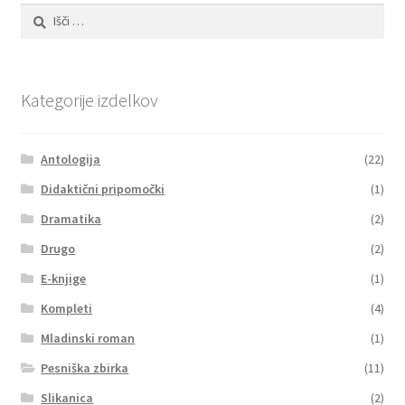
Išči:
Kategorije izdelkov
Antologija
(22)
Didaktični pripomočki
(1)
Dramatika
(2)
Drugo
(2)
E-knjige
(1)
Kompleti
(4)
Mladinski roman
(1)
Pesniška zbirka
(11)
Slikanica
(2)