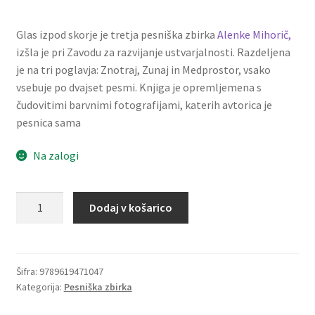
Glas izpod skorje je tretja pesniška zbirka
Alenke Mihorič,
izšla je pri Zavodu za razvijanje ustvarjalnosti. Razdeljena
je na tri poglavja: Znotraj, Zunaj in Medprostor, vsako
vsebuje po dvajset pesmi. Knjiga je opremljemena s
čudovitimi barvnimi fotografijami, katerih avtorica je
pesnica sama
Na zalogi
Glas
Dodaj v košarico
izpod
skorje
količina
Šifra:
9789619471047
Kategorija:
Pesniška zbirka