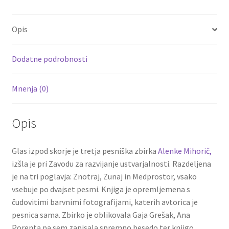
Opis
Dodatne podrobnosti
Mnenja (0)
Opis
Glas izpod skorje je tretja pesniška zbirka
Alenke Mihorič,
izšla je pri Zavodu za razvijanje ustvarjalnosti. Razdeljena
je na tri poglavja: Znotraj, Zunaj in Medprostor, vsako
vsebuje po dvajset pesmi. Knjiga je opremljemena s
čudovitimi barvnimi fotografijami, katerih avtorica je
pesnica sama. Zbirko je oblikovala Gaja Grešak, Ana
Porenta pa sem zapisala spremno besedo ter knjigo