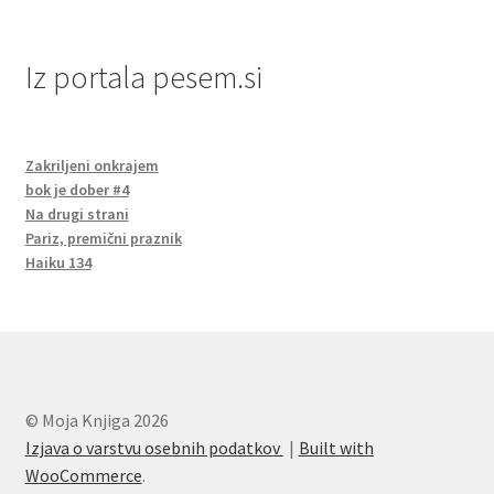
Iz portala pesem.si
Zakriljeni onkrajem
bok je dober #4
Na drugi strani
Pariz, premični praznik
Haiku 134
© Moja Knjiga 2026
Izjava o varstvu osebnih podatkov
Built with
WooCommerce
.