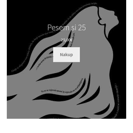
Pesem si 25
20,00
€
Nakup