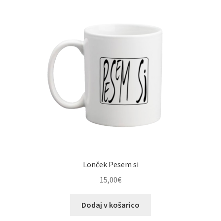
izberete
na
strani
izdelka
Lonček Pesem si
15,00
€
Dodaj v košarico