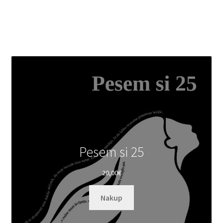
Pesem si 25
20,00
€
Nakup