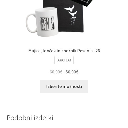
strani
izdelka
Majica, lonček in zbornik Pesem si 26
AKCIJA!
Izvirna
Trenutna
60,00
€
50,00
€
cena
cena
Ta
je
je:
Izberite možnosti
izdelek
bila:
50,00€.
ima
60,00€.
več
različic.
Podobni izdelki
Možnosti
lahko