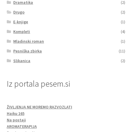
Dramatika
(2)
Drugo
(2)
E-knjige
(1)
Kompleti
(4)
Mladinski roman
(1)
Pesniška zbirka
(11)
Slikanica
(2)
Iz portala pesem.si
ŽIVLJENJA NE MOREMO RAZVOZLATI
Haiku 165
Na postaji
AROMATERAPIJA