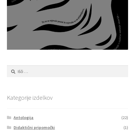
Išči:
Kategorije izdelkov
Antologija
(22)
Didaktični pripomočki
(1)