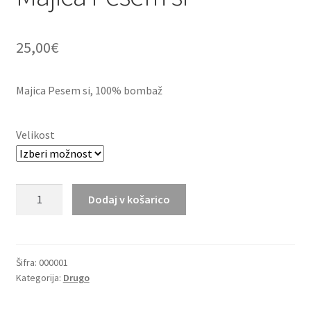
25,00
€
Majica Pesem si, 100% bombaž
Velikost
Majica
Dodaj v košarico
Pesem
si
količina
Šifra:
000001
Kategorija:
Drugo