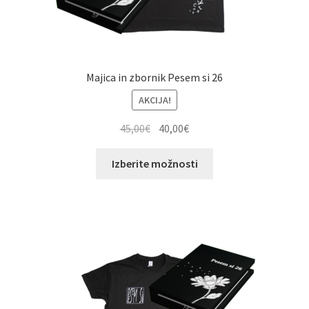
Majica in zbornik Pesem si 26
AKCIJA!
Izvirna
Trenutna
45,00
€
40,00
€
cena
cena
Ta
je
je:
Izberite možnosti
izdelek
bila:
40,00€.
ima
45,00€.
več
različic.
Možnosti
lahko
izberete
na